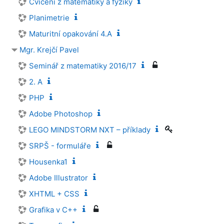
Cvičení z matematiky a fyziky
Planimetrie
Maturitní opakování 4.A
Mgr. Krejčí Pavel
Seminář z matematiky 2016/17
2. A
PHP
Adobe Photoshop
LEGO MINDSTORM NXT – příklady
SRPŠ - formuláře
Housenka1
Adobe Illustrator
XHTML + CSS
Grafika v C++