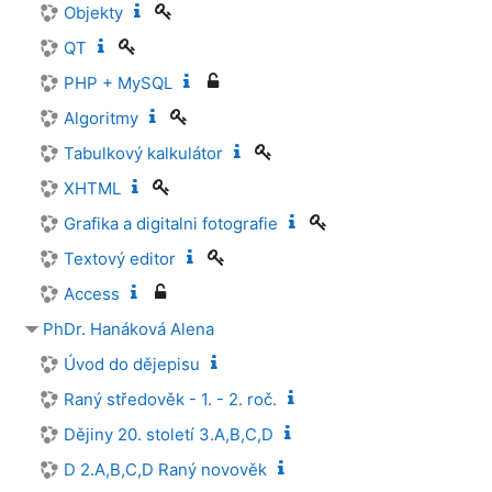
Objekty
QT
PHP + MySQL
Algoritmy
Tabulkový kalkulátor
XHTML
Grafika a digitalni fotografie
Textový editor
Access
PhDr. Hanáková Alena
Úvod do dějepisu
Raný středověk - 1. - 2. roč.
Dějiny 20. století 3.A,B,C,D
D 2.A,B,C,D Raný novověk