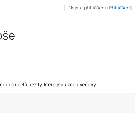
Nejste přihlášeni (
Přihlášení
)
oše
orií a účelů než ty, které jsou zde uvedeny.