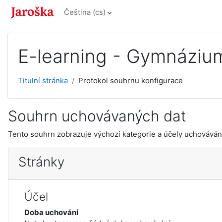
Přejít k hlavnímu obsahu
Čeština ‎(cs)‎
E-learning - Gymnázium
Titulní stránka
Protokol souhrnu konfigurace
Souhrn uchovávaných dat
Tento souhrn zobrazuje výchozí kategorie a účely uchovávání 
Stránky
Účel
Doba uchování