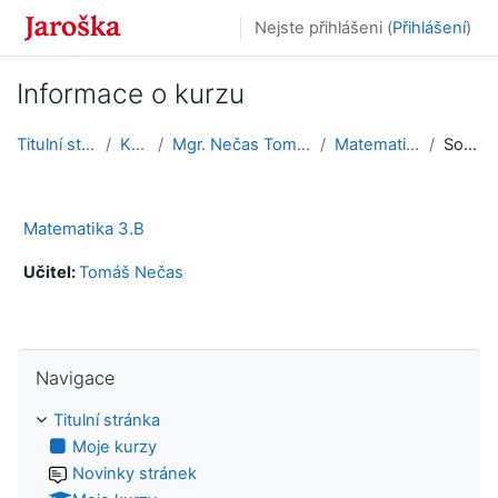
Přejít k hlavnímu obsahu
Nejste přihlášeni (
Přihlášení
)
Informace o kurzu
Titulní stránka
Kurzy
Mgr. Nečas Tomáš, Ph.D.
Matematika 3.B
Souhrn
Matematika 3.B
Učitel:
Tomáš Nečas
Přeskočit: Navigace
Navigace
Titulní stránka
Moje kurzy
Novinky stránek