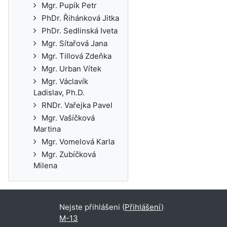
Mgr. Pupík Petr
PhDr. Řihánková Jitka
PhDr. Sedlinská Iveta
Mgr. Sítařová Jana
Mgr. Tillová Zdeňka
Mgr. Urban Vítek
Mgr. Václavík
Ladislav, Ph.D.
RNDr. Vařejka Pavel
Mgr. Vašíčková
Martina
Mgr. Vomelová Karla
Mgr. Zubíčková
Milena
Nejste přihlášeni (
Přihlášení
)
M-13