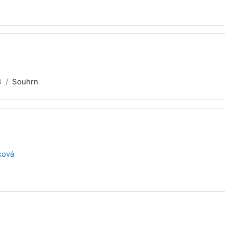
3
Souhrn
ková