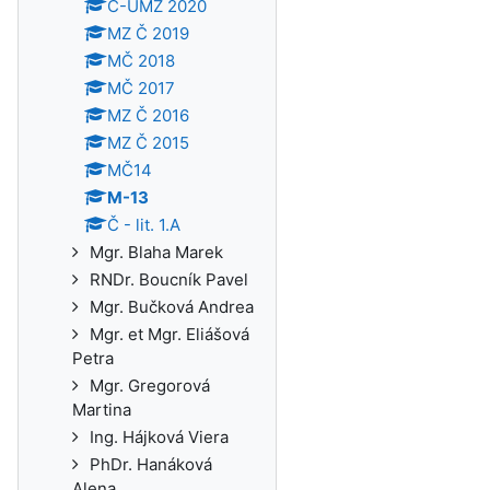
Č-ÚMZ 2020
MZ Č 2019
MČ 2018
MČ 2017
MZ Č 2016
MZ Č 2015
MČ14
M-13
Č - lit. 1.A
Mgr. Blaha Marek
RNDr. Boucník Pavel
Mgr. Bučková Andrea
Mgr. et Mgr. Eliášová
Petra
Mgr. Gregorová
Martina
Ing. Hájková Viera
PhDr. Hanáková
Alena