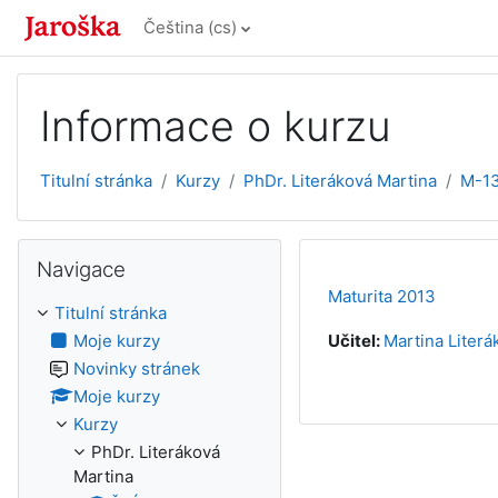
Přejít k hlavnímu obsahu
Čeština ‎(cs)‎
Informace o kurzu
Titulní stránka
Kurzy
PhDr. Literáková Martina
M-1
Přeskočit: Navigace
Navigace
Maturita 2013
Titulní stránka
Moje kurzy
Učitel:
Martina Literá
Novinky stránek
Moje kurzy
Kurzy
PhDr. Literáková
Martina