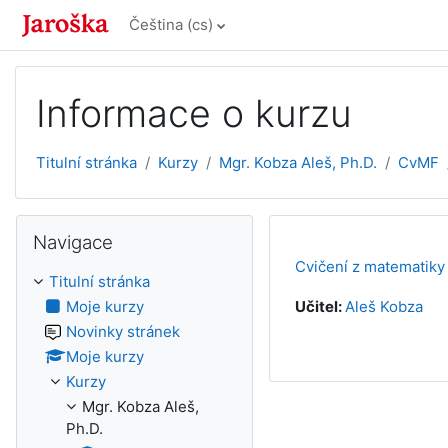
Přejít k hlavnímu obsahu
Čeština ‎(cs)‎
Informace o kurzu
Titulní stránka
Kurzy
Mgr. Kobza Aleš, Ph.D.
CvMF
Přeskočit: Navigace
Navigace
Cvičení z matematiky 
Titulní stránka
Moje kurzy
Učitel:
Aleš Kobza
Novinky stránek
Moje kurzy
Kurzy
Mgr. Kobza Aleš,
Ph.D.