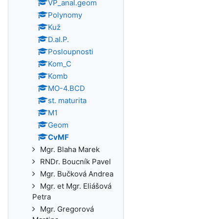
VP_anal.geom
Polynomy
Kuž
D.aI.P.
Posloupnosti
Kom_C
Komb
MO-4.BCD
st. maturita
M1
Geom
CvMF
Mgr. Blaha Marek
RNDr. Boucník Pavel
Mgr. Bučková Andrea
Mgr. et Mgr. Eliášová
Petra
Mgr. Gregorová