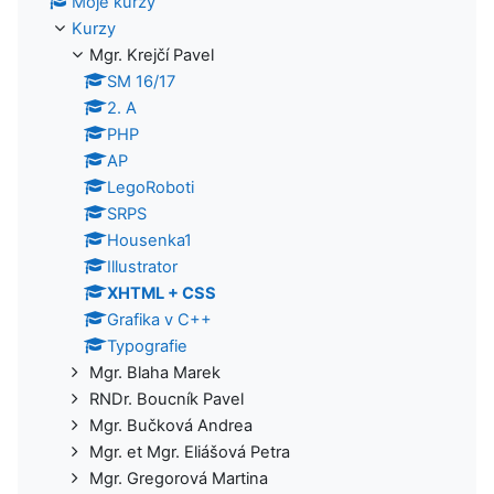
Moje kurzy
Kurzy
Mgr. Krejčí Pavel
SM 16/17
2. A
PHP
AP
LegoRoboti
SRPS
Housenka1
Illustrator
XHTML + CSS
Grafika v C++
Typografie
Mgr. Blaha Marek
RNDr. Boucník Pavel
Mgr. Bučková Andrea
Mgr. et Mgr. Eliášová Petra
Mgr. Gregorová Martina