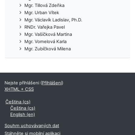
Mgr. Tillová Zdeňka
Mgr. Urban Vítek
Mgr. Václavík Ladislav, Ph.D.
RNDr. Vařejka Pavel
Mgr. Vašíčková Martina
Mgr. Vomelová Karla
Mgr. Zubíčková Milena
Nejste přihlášeni (
Přihlášení
)
XHTML + CSS
Čeština ‎(cs)‎
Čeština ‎(cs)‎
English ‎(en)‎
Souhrn uchovávaných dat
Stáhněte si mobilní aplikaci