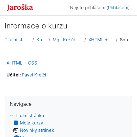
Přejít k hlavnímu obsahu
Nejste přihlášeni (
Přihlášení
)
Informace o kurzu
Titulní stránka
Kurzy
Mgr. Krejčí Pavel
XHTML + CSS
Souhrn
XHTML + CSS
Učitel:
Pavel Krejčí
Přeskočit: Navigace
Navigace
Titulní stránka
Moje kurzy
Novinky stránek