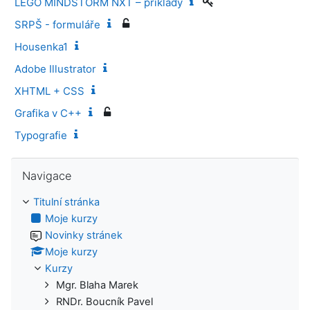
LEGO MINDSTORM NXT – příklady
SRPŠ - formuláře
Housenka1
Adobe Illustrator
XHTML + CSS
Grafika v C++
Typografie
Přeskočit: Navigace
Navigace
Titulní stránka
Moje kurzy
Novinky stránek
Moje kurzy
Kurzy
Mgr. Blaha Marek
RNDr. Boucník Pavel