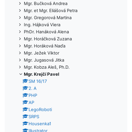
Mgr. Bučková Andrea
Mgr. et Mgr. Eliášová Petra
Mgr. Gregorová Martina
Ing. Hájková Viera
PhDr. Hanáková Alena
Mgr. Horáčková Zuzana
Mgr. Horáková Naďa
Mgr. Ježek Viktor
Mgr. Jugasová Jitka
Mgr. Kobza Aleš, Ph.D.
Mgr. Krejčí Pavel
SM 16/17
2. A
PHP
AP
LegoRoboti
SRPS
Housenka1
Illustrator