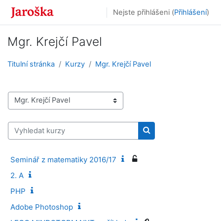
Přejít k hlavnímu obsahu
Nejste přihlášeni (
Přihlášení
)
Mgr. Krejčí Pavel
Titulní stránka
Kurzy
Mgr. Krejčí Pavel
Kategorie kurzů
Vyhledat kurzy
Vyhledat kurzy
Seminář z matematiky 2016/17
2. A
PHP
Adobe Photoshop