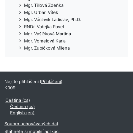
Mgr. Tillová Zdeňka
Mgr. Urban Vítek
Mgr. Václavík Ladislav, Ph.D.
RNDr. Vařejka Pavel
Mgr. Vašíčková Martina
Mgr. Vomelová Karla
Mgr. Zubíčková Milena
Nejste přihlášeni (
Přihlášení
)
K009
Čeština ‎(cs)‎
Čeština ‎(cs)‎
English ‎(en)‎
Souhrn uchovávaných dat
Stáhněte si mobilní aplikaci