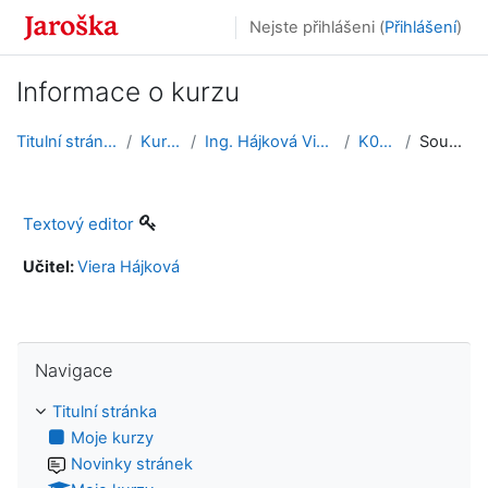
Přejít k hlavnímu obsahu
Nejste přihlášeni (
Přihlášení
)
Informace o kurzu
Titulní stránka
Kurzy
Ing. Hájková Viera
K009
Souhrn
Textový editor
Učitel:
Viera Hájková
Přeskočit: Navigace
Navigace
Titulní stránka
Moje kurzy
Novinky stránek