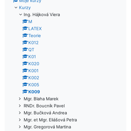
Moje kurzy
Kurzy
Ing. Hájková Viera
M
LATEX
Teorie
K012
QT
K01
K020
K001
K002
K005
K009
Mgr. Blaha Marek
RNDr. Boucník Pavel
Mgr. Bučková Andrea
Mgr. et Mgr. Eliášová Petra
Mgr. Gregorová Martina