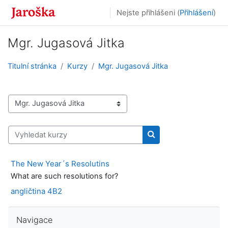
Přejít k hlavnímu obsahu
Nejste přihlášeni (
Přihlášení
)
Mgr. Jugasová Jitka
Titulní stránka
Kurzy
Mgr. Jugasová Jitka
Kategorie kurzů
Vyhledat kurzy
Vyhledat kurzy
The New Year´s Resolutins
What are such resolutions for?
angličtina 4B2
Přeskočit: Navigace
Navigace