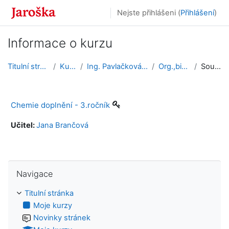
Přejít k hlavnímu obsahu
Nejste přihlášeni (
Přihlášení
)
Informace o kurzu
Titulní stránka
Kurzy
Ing. Pavlačková Jana
Org.,bioch.
Souhrn
Chemie doplnění - 3.ročník
Učitel:
Jana Brančová
Přeskočit: Navigace
Navigace
Titulní stránka
Moje kurzy
Novinky stránek