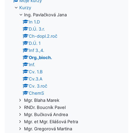
Moje kurzy
Kurzy
Ing. Pavlačková Jana
In 1.D
D.Ú. 3.r.
Ch-dopl.2.roč
D.Ú. 1
Inf 3.,4.
Org.,bioch.
Inf.
Cv. 1.B
Cv.3.A
Cv. 3.roč
ChemS
Mgr. Blaha Marek
RNDr. Boucník Pavel
Mgr. Bučková Andrea
Mgr. et Mgr. Eliášová Petra
Mgr. Gregorová Martina