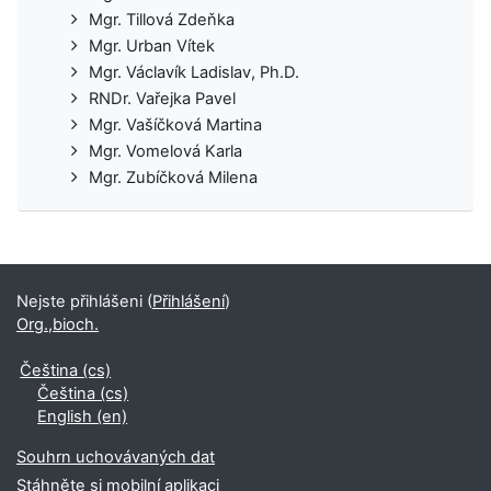
Mgr. Tillová Zdeňka
Mgr. Urban Vítek
Mgr. Václavík Ladislav, Ph.D.
RNDr. Vařejka Pavel
Mgr. Vašíčková Martina
Mgr. Vomelová Karla
Mgr. Zubíčková Milena
Nejste přihlášeni (
Přihlášení
)
Org.,bioch.
Čeština ‎(cs)‎
Čeština ‎(cs)‎
English ‎(en)‎
Souhrn uchovávaných dat
Stáhněte si mobilní aplikaci