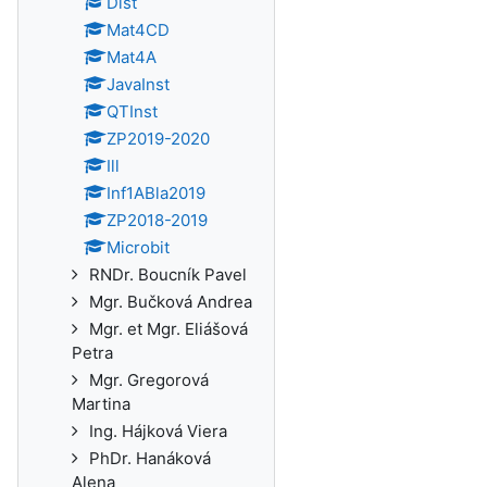
Dist
Mat4CD
Mat4A
JavaInst
QTInst
ZP2019-2020
Ill
Inf1ABla2019
ZP2018-2019
Microbit
RNDr. Boucník Pavel
Mgr. Bučková Andrea
Mgr. et Mgr. Eliášová
Petra
Mgr. Gregorová
Martina
Ing. Hájková Viera
PhDr. Hanáková
Alena