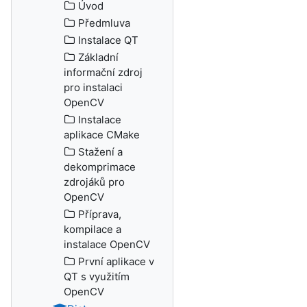
Úvod
Předmluva
Instalace QT
Základní
informační zdroj
pro instalaci
OpenCV
Instalace
aplikace CMake
Stažení a
dekomprimace
zdrojáků pro
OpenCV
Příprava,
kompilace a
instalace OpenCV
První aplikace v
QT s využitím
OpenCV