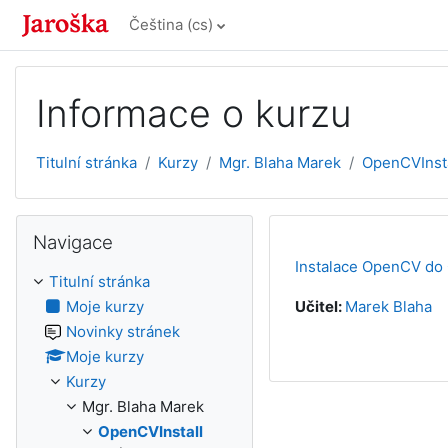
Přejít k hlavnímu obsahu
Čeština ‎(cs)‎
Informace o kurzu
Titulní stránka
Kurzy
Mgr. Blaha Marek
OpenCVInsta
Přeskočit: Navigace
Navigace
Instalace OpenCV do
Titulní stránka
Moje kurzy
Učitel:
Marek Blaha
Novinky stránek
Moje kurzy
Kurzy
Mgr. Blaha Marek
OpenCVInstall