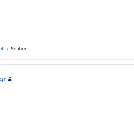
ll
Souhrn
 QT