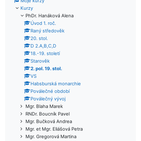
Moje kurzy
Kurzy
PhDr. Hanáková Alena
Úvod 1. roč.
Raný středověk
20. stol.
D 2.A,B,C,D
18.-19. století
Starověk
2. pol. 19. stol.
VS
Habsburská monarchie
Poválečné období
Poválečný vývoj
Mgr. Blaha Marek
RNDr. Boucník Pavel
Mgr. Bučková Andrea
Mgr. et Mgr. Eliášová Petra
Mgr. Gregorová Martina