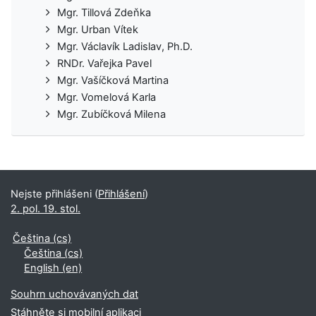
Mgr. Tillová Zdeňka
Mgr. Urban Vítek
Mgr. Václavík Ladislav, Ph.D.
RNDr. Vařejka Pavel
Mgr. Vašíčková Martina
Mgr. Vomelová Karla
Mgr. Zubíčková Milena
Nejste přihlášeni (
Přihlášení
)
2. pol. 19. stol.
Čeština ‎(cs)‎
Čeština ‎(cs)‎
English ‎(en)‎
Souhrn uchovávaných dat
Stáhněte si mobilní aplikaci