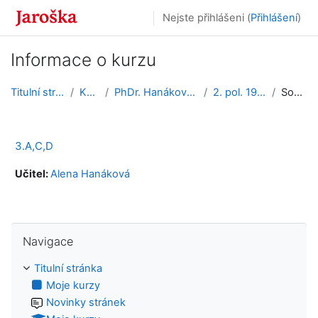
Přejít k hlavnímu obsahu
Nejste přihlášeni (
Přihlášení
)
Informace o kurzu
Titulní stránka
Kurzy
PhDr. Hanáková Alena
2. pol. 19. stol.
Souhrn
3.A,C,D
Učitel:
Alena Hanáková
Přeskočit: Navigace
Navigace
Titulní stránka
Moje kurzy
Novinky stránek