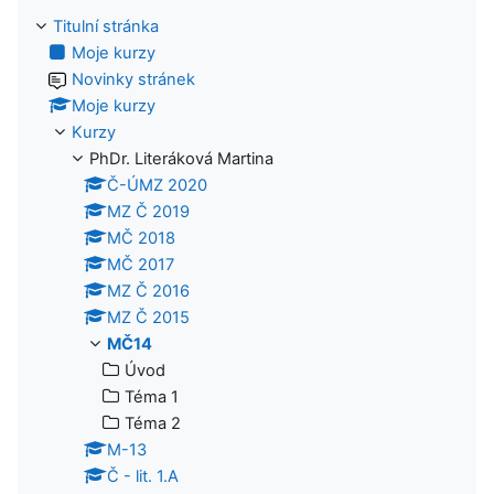
Titulní stránka
Moje kurzy
Novinky stránek
Moje kurzy
Kurzy
PhDr. Literáková Martina
Č-ÚMZ 2020
MZ Č 2019
MČ 2018
MČ 2017
MZ Č 2016
MZ Č 2015
MČ14
Úvod
Téma 1
Téma 2
M-13
Č - lit. 1.A