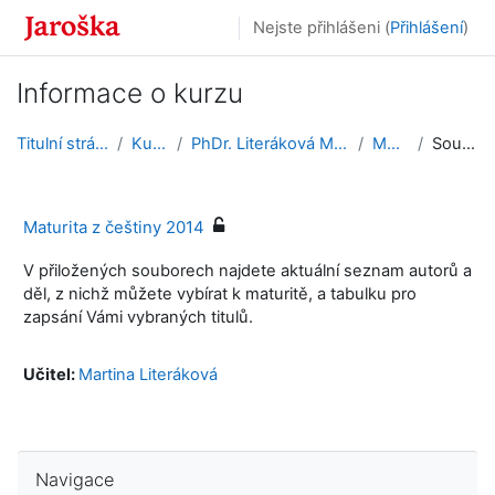
Přejít k hlavnímu obsahu
Nejste přihlášeni (
Přihlášení
)
Informace o kurzu
Titulní stránka
Kurzy
PhDr. Literáková Martina
MČ14
Souhrn
Maturita z češtiny 2014
V přiložených souborech najdete aktuální seznam autorů a
děl, z nichž můžete vybírat k maturitě, a tabulku pro
zapsání Vámi vybraných titulů.
Učitel:
Martina Literáková
Přeskočit: Navigace
Navigace