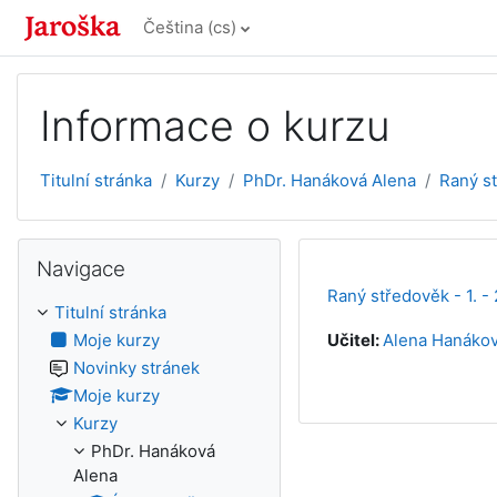
Přejít k hlavnímu obsahu
Čeština ‎(cs)‎
Informace o kurzu
Titulní stránka
Kurzy
PhDr. Hanáková Alena
Raný s
Přeskočit: Navigace
Navigace
Raný středověk - 1. - 
Titulní stránka
Moje kurzy
Učitel:
Alena Hanáko
Novinky stránek
Moje kurzy
Kurzy
PhDr. Hanáková
Alena