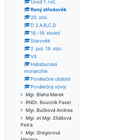
Úvod 1. roč.
Raný středověk
20. stol.
D 2.A,B,C,D
18.-19. století
Starověk
2. pol. 19. stol.
VS
Habsburská
monarchie
Poválečné období
Poválečný vývoj
Mgr. Blaha Marek
RNDr. Boucník Pavel
Mgr. Bučková Andrea
Mgr. et Mgr. Eliášová
Petra
Mgr. Gregorová
Martina