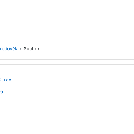
tředověk
Souhrn
2. roč.
vá