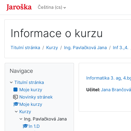
Přejít k hlavnímu obsahu
Čeština ‎(cs)‎
Informace o kurzu
Titulní stránka
Kurzy
Ing. Pavlačková Jana
Inf 3.,4.
Přeskočit: Navigace
Navigace
Informatika 3. ag, 4.b
Titulní stránka
Moje kurzy
Učitel:
Jana Brančová
Novinky stránek
Moje kurzy
Kurzy
Ing. Pavlačková Jana
In 1.D