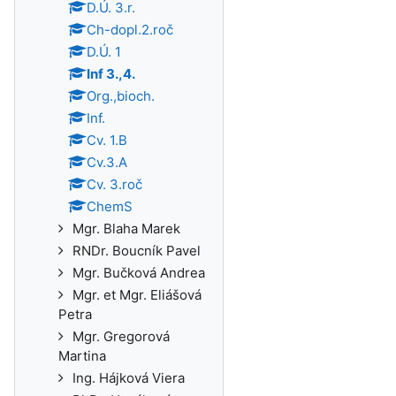
D.Ú. 3.r.
Ch-dopl.2.roč
D.Ú. 1
Inf 3.,4.
Org.,bioch.
Inf.
Cv. 1.B
Cv.3.A
Cv. 3.roč
ChemS
Mgr. Blaha Marek
RNDr. Boucník Pavel
Mgr. Bučková Andrea
Mgr. et Mgr. Eliášová
Petra
Mgr. Gregorová
Martina
Ing. Hájková Viera