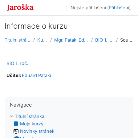
Přejít k hlavnímu obsahu
Nejste přihlášeni (
Přihlášení
)
Informace o kurzu
Titulní stránka
Kurzy
Mgr. Pataki Eduard
BIO 1. roč.
Souhrn
BIO 1. roč.
Učitel:
Eduard Pataki
Přeskočit: Navigace
Navigace
Titulní stránka
Moje kurzy
Novinky stránek