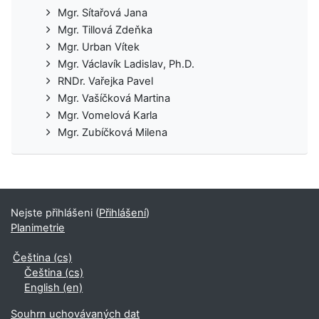
Mgr. Sítařová Jana
Mgr. Tillová Zdeňka
Mgr. Urban Vítek
Mgr. Václavík Ladislav, Ph.D.
RNDr. Vařejka Pavel
Mgr. Vašíčková Martina
Mgr. Vomelová Karla
Mgr. Zubíčková Milena
Nejste přihlášeni (
Přihlášení
)
Planimetrie
Čeština ‎(cs)‎
Čeština ‎(cs)‎
English ‎(en)‎
Souhrn uchovávaných dat