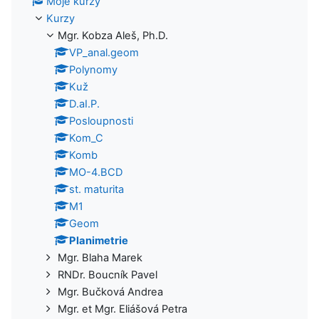
Moje kurzy
Kurzy
Mgr. Kobza Aleš, Ph.D.
VP_anal.geom
Polynomy
Kuž
D.aI.P.
Posloupnosti
Kom_C
Komb
MO-4.BCD
st. maturita
M1
Geom
Planimetrie
Mgr. Blaha Marek
RNDr. Boucník Pavel
Mgr. Bučková Andrea
Mgr. et Mgr. Eliášová Petra