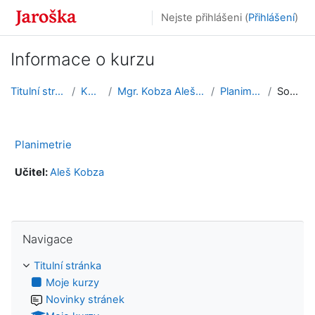
Přejít k hlavnímu obsahu
Nejste přihlášeni (
Přihlášení
)
Informace o kurzu
Titulní stránka
Kurzy
Mgr. Kobza Aleš, Ph.D.
Planimetrie
Souhrn
Planimetrie
Učitel:
Aleš Kobza
Přeskočit: Navigace
Navigace
Titulní stránka
Moje kurzy
Novinky stránek