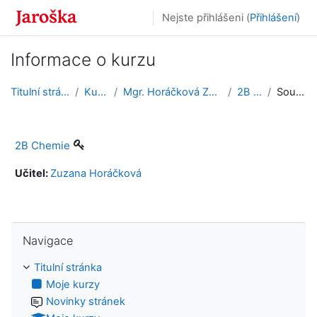
Přejít k hlavnímu obsahu
Nejste přihlášeni (
Přihlášení
)
Informace o kurzu
Titulní stránka
Kurzy
Mgr. Horáčková Zuzana
2B Ch
Souhrn
2B Chemie
Učitel:
Zuzana Horáčková
Přeskočit: Navigace
Navigace
Titulní stránka
Moje kurzy
Novinky stránek