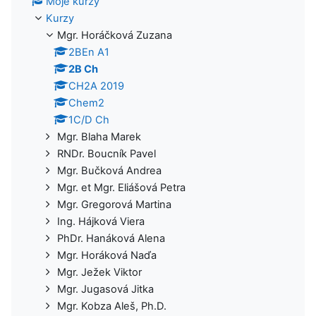
Moje kurzy
Kurzy
Mgr. Horáčková Zuzana
2BEn A1
2B Ch
CH2A 2019
Chem2
1C/D Ch
Mgr. Blaha Marek
RNDr. Boucník Pavel
Mgr. Bučková Andrea
Mgr. et Mgr. Eliášová Petra
Mgr. Gregorová Martina
Ing. Hájková Viera
PhDr. Hanáková Alena
Mgr. Horáková Naďa
Mgr. Ježek Viktor
Mgr. Jugasová Jitka
Mgr. Kobza Aleš, Ph.D.