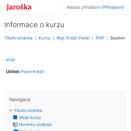
Přejít k hlavnímu obsahu
Nejste přihlášeni (
Přihlášení
)
Informace o kurzu
Titulní stránka
Kurzy
Mgr. Krejčí Pavel
PHP
Souhrn
PHP
Učitel:
Pavel Krejčí
Přeskočit: Navigace
Navigace
Titulní stránka
Moje kurzy
Novinky stránek