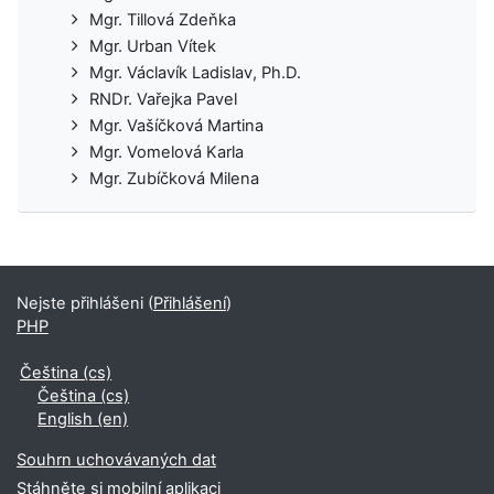
Mgr. Tillová Zdeňka
Mgr. Urban Vítek
Mgr. Václavík Ladislav, Ph.D.
RNDr. Vařejka Pavel
Mgr. Vašíčková Martina
Mgr. Vomelová Karla
Mgr. Zubíčková Milena
Nejste přihlášeni (
Přihlášení
)
PHP
Čeština ‎(cs)‎
Čeština ‎(cs)‎
English ‎(en)‎
Souhrn uchovávaných dat
Stáhněte si mobilní aplikaci