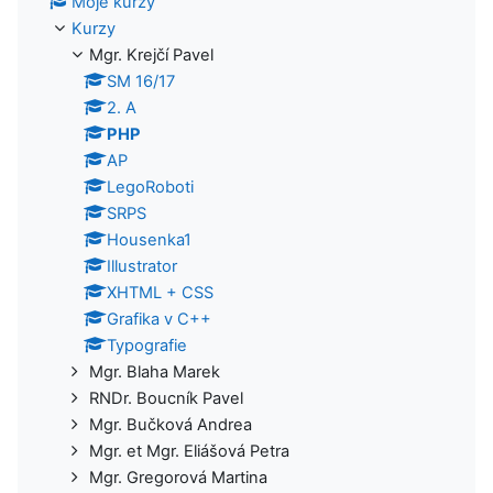
Moje kurzy
Kurzy
Mgr. Krejčí Pavel
SM 16/17
2. A
PHP
AP
LegoRoboti
SRPS
Housenka1
Illustrator
XHTML + CSS
Grafika v C++
Typografie
Mgr. Blaha Marek
RNDr. Boucník Pavel
Mgr. Bučková Andrea
Mgr. et Mgr. Eliášová Petra
Mgr. Gregorová Martina