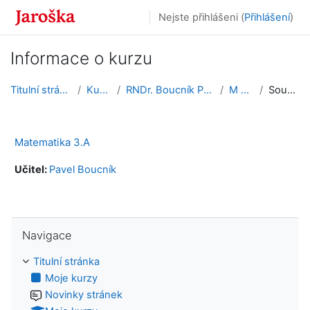
Přejít k hlavnímu obsahu
Nejste přihlášeni (
Přihlášení
)
Informace o kurzu
Titulní stránka
Kurzy
RNDr. Boucník Pavel
M 3.A
Souhrn
Matematika 3.A
Učitel:
Pavel Boucník
Přeskočit: Navigace
Navigace
Titulní stránka
Moje kurzy
Novinky stránek