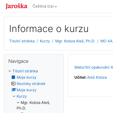
Přejít k hlavnímu obsahu
Čeština ‎(cs)‎
Informace o kurzu
Titulní stránka
Kurzy
Mgr. Kobza Aleš, Ph.D.
MO 4A
Přeskočit: Navigace
Navigace
Maturitní opakování 4
Titulní stránka
Moje kurzy
Učitel:
Aleš Kobza
Novinky stránek
Moje kurzy
Kurzy
Mgr. Kobza Aleš,
Ph.D.