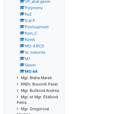
VP_anal.geom
Polynomy
Kuž
D.aI.P.
Posloupnosti
Kom_C
Komb
MO-4.BCD
st. maturita
M1
Geom
MO 4A
Mgr. Blaha Marek
RNDr. Boucník Pavel
Mgr. Bučková Andrea
Mgr. et Mgr. Eliášová
Petra
Mgr. Gregorová