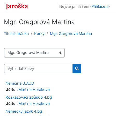
Přejít k hlavnímu obsahu
Nejste přihlášeni (
Přihlášení
)
Mgr. Gregorová Martina
Titulní stránka
Kurzy
Mgr. Gregorová Martina
Kategorie kurzů
Vyhledat kurzy
Vyhledat kurzy
Němčina 3.ACD
Učitel:
Martina Horáková
Rozkazovací způsob 4.bg
Učitel:
Martina Horáková
Německý jazyk 4.bg