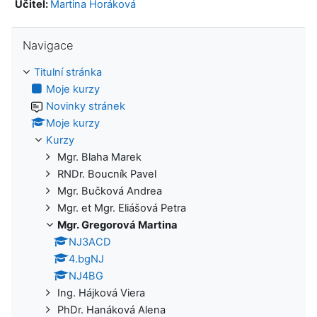
Učitel:
Martina Horáková
Přeskočit: Navigace
Navigace
Titulní stránka
Moje kurzy
Novinky stránek
Moje kurzy
Kurzy
Mgr. Blaha Marek
RNDr. Boucník Pavel
Mgr. Bučková Andrea
Mgr. et Mgr. Eliášová Petra
Mgr. Gregorová Martina
NJ3ACD
4.bgNJ
NJ4BG
Ing. Hájková Viera
PhDr. Hanáková Alena