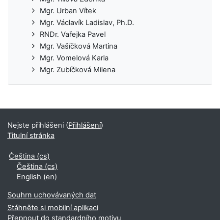
Mgr. Urban Vítek
Mgr. Václavík Ladislav, Ph.D.
RNDr. Vařejka Pavel
Mgr. Vašíčková Martina
Mgr. Vomelová Karla
Mgr. Zubíčková Milena
Nejste přihlášeni (
Přihlášení
)
Titulní stránka
Čeština ‎(cs)‎
Čeština ‎(cs)‎
English ‎(en)‎
Souhrn uchovávaných dat
Stáhněte si mobilní aplikaci
Přepnout do standardního motivu