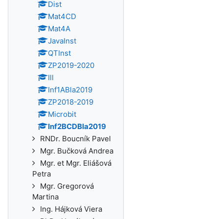
Dist
Mat4CD
Mat4A
JavaInst
QTInst
ZP2019-2020
Ill
Inf1ABla2019
ZP2018-2019
Microbit
Inf2BCDBla2019
RNDr. Boucník Pavel
Mgr. Bučková Andrea
Mgr. et Mgr. Eliášová
Petra
Mgr. Gregorová
Martina
Ing. Hájková Viera