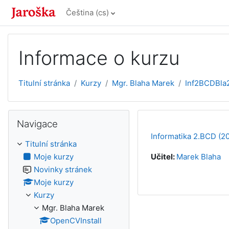
Přejít k hlavnímu obsahu
Čeština ‎(cs)‎
Informace o kurzu
Titulní stránka
Kurzy
Mgr. Blaha Marek
Inf2BCDBla
Přeskočit: Navigace
Navigace
Informatika 2.BCD (2
Titulní stránka
Moje kurzy
Učitel:
Marek Blaha
Novinky stránek
Moje kurzy
Kurzy
Mgr. Blaha Marek
OpenCVInstall