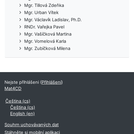
Mgr. Tillová Zdeňka
Mgr. Urban Vítek
Mgr. Václavík Ladislav, Ph.D.
RNDr. Vařejka Pavel
Mgr. Vašíčková Martina
Mgr. Vomelová Karla
Mgr. Zubíčková Milena
Nejste přihlášeni (
Přihlášení
)
Mat4CD
Čeština ‎(cs)‎
Čeština ‎(cs)‎
English ‎(en)‎
Souhrn uchovávaných dat
Stáhněte si mobilní aplikaci