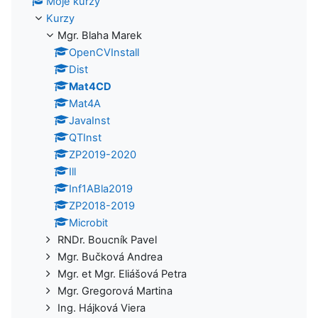
Moje kurzy
Kurzy
Mgr. Blaha Marek
OpenCVInstall
Dist
Mat4CD
Mat4A
JavaInst
QTInst
ZP2019-2020
Ill
Inf1ABla2019
ZP2018-2019
Microbit
RNDr. Boucník Pavel
Mgr. Bučková Andrea
Mgr. et Mgr. Eliášová Petra
Mgr. Gregorová Martina
Ing. Hájková Viera