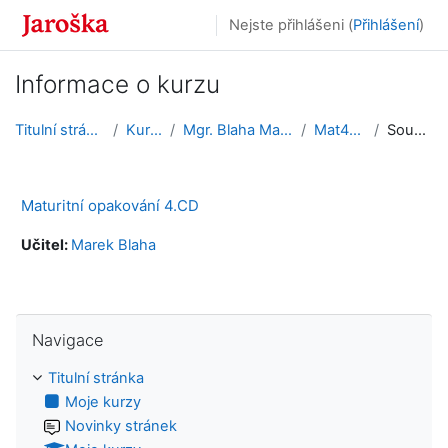
Přejít k hlavnímu obsahu
Nejste přihlášeni (
Přihlášení
)
Informace o kurzu
Titulní stránka
Kurzy
Mgr. Blaha Marek
Mat4CD
Souhrn
Maturitní opakování 4.CD
Učitel:
Marek Blaha
Přeskočit: Navigace
Navigace
Titulní stránka
Moje kurzy
Novinky stránek