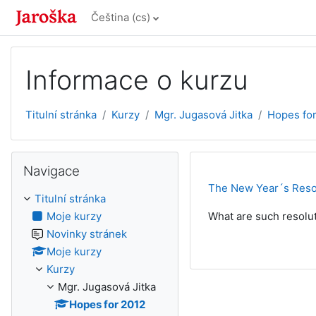
Přejít k hlavnímu obsahu
Čeština ‎(cs)‎
Informace o kurzu
Titulní stránka
Kurzy
Mgr. Jugasová Jitka
Hopes fo
Přeskočit: Navigace
Navigace
The New Year´s Reso
Titulní stránka
Moje kurzy
What are such resolut
Novinky stránek
Moje kurzy
Kurzy
Mgr. Jugasová Jitka
Hopes for 2012