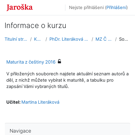
Přejít k hlavnímu obsahu
Nejste přihlášeni (
Přihlášení
)
Informace o kurzu
Titulní stránka
Kurzy
PhDr. Literáková Martina
MZ Č 2016
Souhrn
Maturita z češtiny 2016
V přiložených souborech najdete aktuální seznam autorů a
děl, z nichž můžete vybírat k maturitě, a tabulku pro
zapsání Vámi vybraných titulů.
Učitel:
Martina Literáková
Přeskočit: Navigace
Navigace