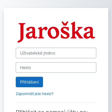
Přejít k hlavnímu obsahu
Přihlášení do E
Uživatelské jméno
Heslo
Přihlášení
Zapomněli jste heslo?