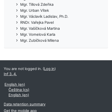
Mgr. Tillová Zdeňka
Mgr. Urban Vítek
Mgr. Václavík Ladislav, Ph.D.
RNDr. Vařejka Pavel
Mgr. Vašíčková Martina
Mgr. Vomelová Karla
Mgr. Zubíčková Milena
You are not logged in. (
Log in
)
Inf 3.,4.
English ‎(en)‎
Čeština ‎(cs)‎
English ‎(en)‎
Data retention summary
Get the mobile app