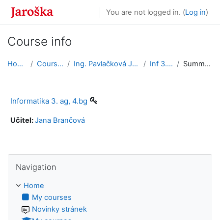
Skip to main content
You are not logged in. (
Log in
)
Course info
Home
Courses
Ing. Pavlačková Jana
Inf 3.,4.
Summary
Informatika 3. ag, 4.bg
Učitel:
Jana Brančová
Skip Navigation
Navigation
Home
My courses
Novinky stránek