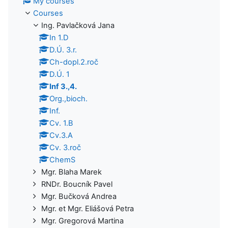
My courses
Courses
Ing. Pavlačková Jana
In 1.D
D.Ú. 3.r.
Ch-dopl.2.roč
D.Ú. 1
Inf 3.,4.
Org.,bioch.
Inf.
Cv. 1.B
Cv.3.A
Cv. 3.roč
ChemS
Mgr. Blaha Marek
RNDr. Boucník Pavel
Mgr. Bučková Andrea
Mgr. et Mgr. Eliášová Petra
Mgr. Gregorová Martina