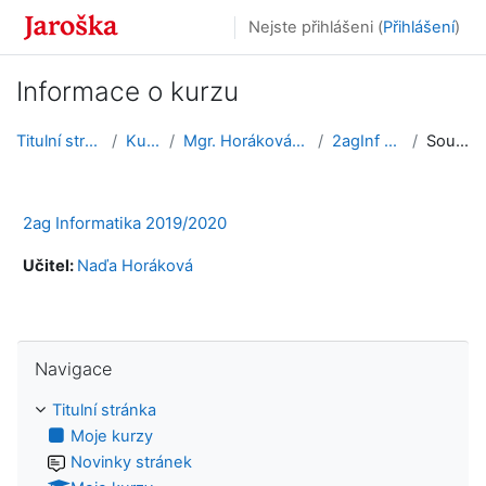
Přejít k hlavnímu obsahu
Nejste přihlášeni (
Přihlášení
)
Informace o kurzu
Titulní stránka
Kurzy
Mgr. Horáková Naďa
2agInf 2019
Souhrn
2ag Informatika 2019/2020
Učitel:
Naďa Horáková
Přeskočit: Navigace
Navigace
Titulní stránka
Moje kurzy
Novinky stránek