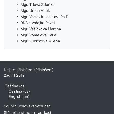
Mgr. Tillová Zdeňka
Mgr. Urban Vítek
Mgr. Václavík Ladislav, Ph.D.
RNDr. Vařejka Pavel
Mgr. Vašíčková Martina
Mgr. Vomelová Karla
Mgr. Zubíčková Milena
Nejste přihlášeni (
Přihlášení
)
2agInf 2019
Čeština ‎(cs)‎
Čeština ‎(cs)‎
English ‎(en)‎
Souhrn uchovávaných dat
Stáhněte si mobilní aplikaci