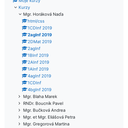
Moje kurzy
Kurzy
Mgr. Horáková Naďa
html/css
1CDInf 2019
2agInf 2019
2DMat 2019
2agInf
1BInf 2019
2AInf 2019
1AInf 2019
4agInf 2019
1CDInf
4bgInf 2019
Mgr. Blaha Marek
RNDr. Boucník Pavel
Mgr. Bučková Andrea
Mgr. et Mgr. Eliášová Petra
Mgr. Gregorová Martina