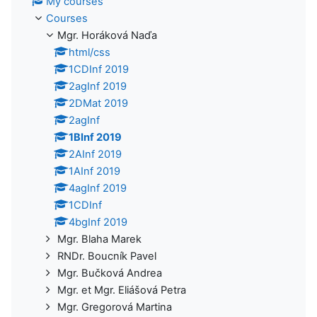
My courses
Courses
Mgr. Horáková Naďa
html/css
1CDInf 2019
2agInf 2019
2DMat 2019
2agInf
1BInf 2019
2AInf 2019
1AInf 2019
4agInf 2019
1CDInf
4bgInf 2019
Mgr. Blaha Marek
RNDr. Boucník Pavel
Mgr. Bučková Andrea
Mgr. et Mgr. Eliášová Petra
Mgr. Gregorová Martina