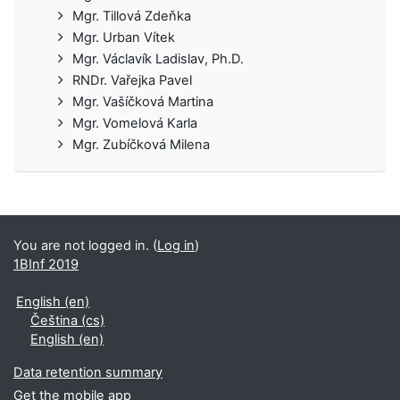
Mgr. Tillová Zdeňka
Mgr. Urban Vítek
Mgr. Václavík Ladislav, Ph.D.
RNDr. Vařejka Pavel
Mgr. Vašíčková Martina
Mgr. Vomelová Karla
Mgr. Zubíčková Milena
You are not logged in. (
Log in
)
1BInf 2019
English ‎(en)‎
Čeština ‎(cs)‎
English ‎(en)‎
Data retention summary
Get the mobile app