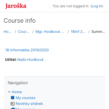
Skip to main content
You are not logged in. (
Log in
)
Course info
Home
Courses
Mgr. Horáková Naďa
1BInf 2019
Summary
1B Informatika 2019/2020
Učitel:
Naďa Horáková
Skip Navigation
Navigation
Home
My courses
Novinky stránek