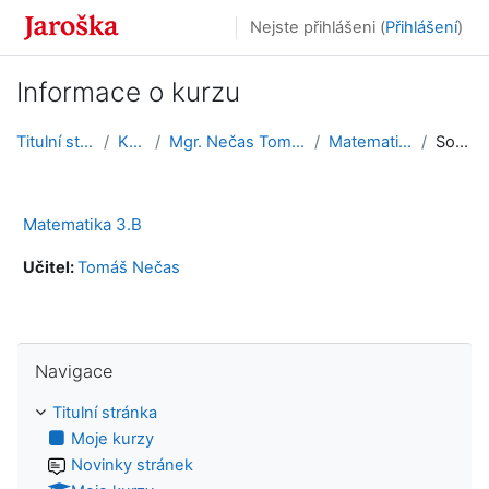
Přejít k hlavnímu obsahu
Nejste přihlášeni (
Přihlášení
)
Informace o kurzu
Titulní stránka
Kurzy
Mgr. Nečas Tomáš, Ph.D.
Matematika 3.B
Souhrn
Matematika 3.B
Učitel:
Tomáš Nečas
Přeskočit: Navigace
Navigace
Titulní stránka
Moje kurzy
Novinky stránek