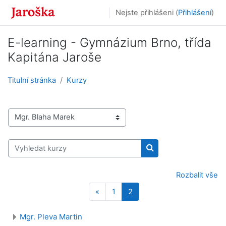
Přejít k hlavnímu obsahu
Nejste přihlášeni (
Přihlášení
)
E-learning - Gymnázium Brno, třída
Kapitána Jaroše
Titulní stránka
Kurzy
Kategorie kurzů
Vyhledat kurzy
Vyhledat kurzy
Rozbalit vše
Předchozí stránka
Stránka 1
Stránka 2
«
1
2
Mgr. Pleva Martin