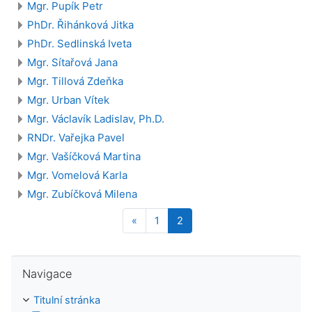
Mgr. Pupík Petr
PhDr. Řihánková Jitka
PhDr. Sedlinská Iveta
Mgr. Sítařová Jana
Mgr. Tillová Zdeňka
Mgr. Urban Vítek
Mgr. Václavík Ladislav, Ph.D.
RNDr. Vařejka Pavel
Mgr. Vašíčková Martina
Mgr. Vomelová Karla
Mgr. Zubíčková Milena
Předchozí stránka
Stránka 1
Stránka 2
«
1
2
Přeskočit: Navigace
Navigace
Titulní stránka